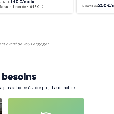
140 €/mois
artir de
250 €/
À partir de
er
ès un 1
loyer de 4 947 €
ent avant de vous engager.
 besoins
a plus adaptée à votre projet automobile.