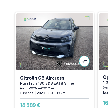
O
Citroën
C5 Aircross
1.
PureTech 130 S&S EAT8 Shine
(re
(ref : 5629-vo232714)
Es
Essence
2023
69 539 km
16
18 889 €