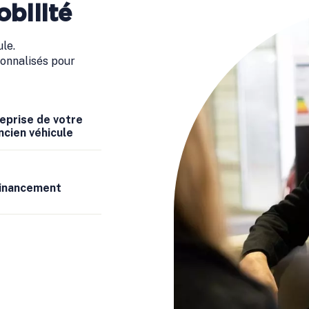
bilité
le.
onnalisés pour
eprise de votre
ncien véhicule
inancement