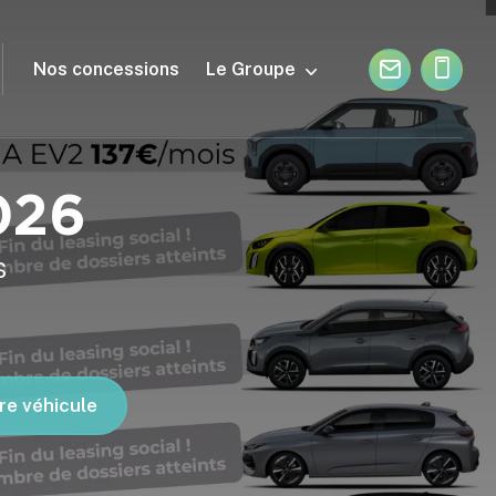
Nos concessions
Le Groupe
026
s
re véhicule