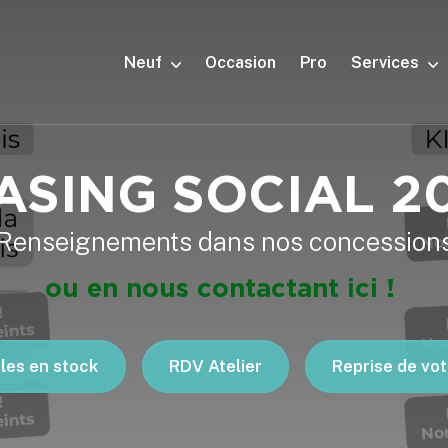
Navigation principale
Neuf
Occasion
Pro
Services
ASING SOCIAL 2
Renseignements dans nos concession
ou en nous contactant ici !
les en stock
RDV Atelier
Reprise de vot