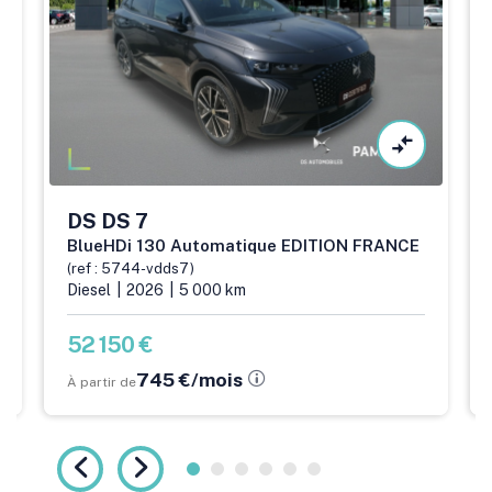
DS
DS 7
BlueHDi 130 Automatique EDITION FRANCE
(ref : 5744-vdds7)
Diesel
2026
5 000 km
52 150 €
745 €/mois
À partir de