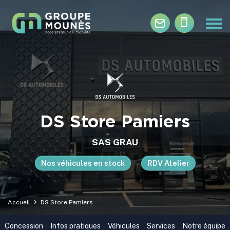
Aller au contenu principal
DS Store Pamiers
SAS GRAU
Nos véhicules en stock
RDV Atelier
Accueil
DS Store Pamiers
Concession
Infos pratiques
Véhicules
Services
Notre équipe