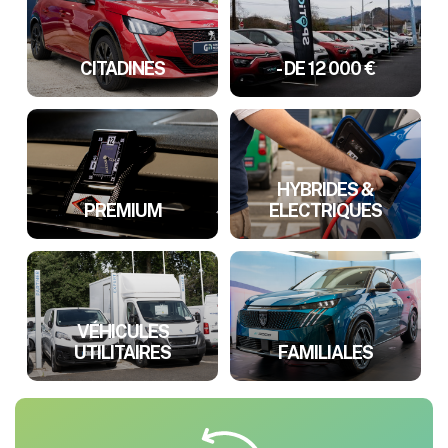
CITADINES
- DE 12 000 €
HYBRIDES &
PREMIUM
ELECTRIQUES
VÉHICULES
UTILITAIRES
FAMILIALES