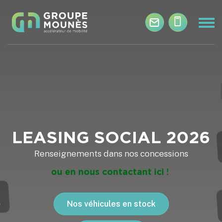
Aller au contenu principal
LEASING SOCIAL 2026
Renseignements dans nos concessions
ou en nous contactant ici !
Nos véhicules en stock