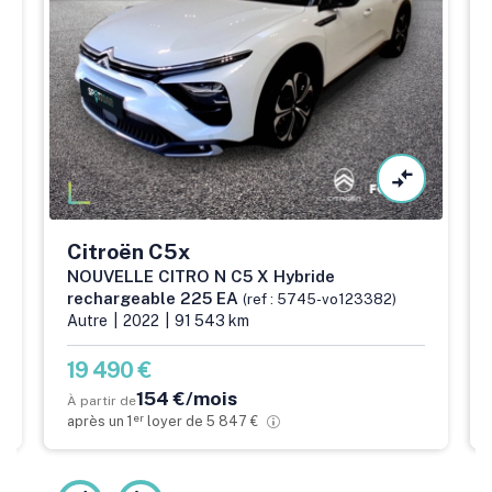
Citroën
C5x
NOUVELLE CITRO N C5 X Hybride
rechargeable 225 EA
(ref : 5745-vo123382)
Autre
2022
91 543 km
19 490 €
154 €/mois
À partir de
er
après un 1
loyer de 5 847 €